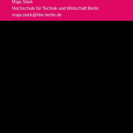
Maja Stark
Hochschule für Technik und Wirtschaft Berlin
maja.stark@htw-berlin.de